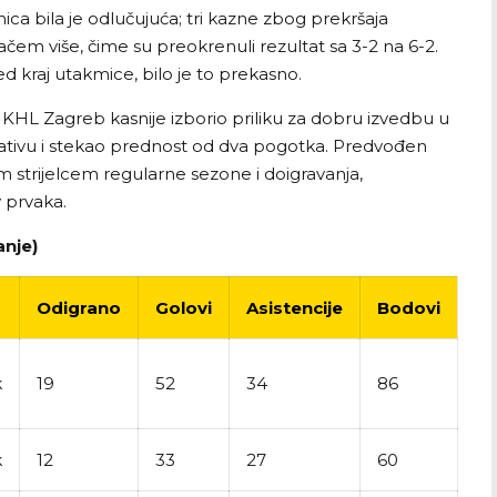
ca bila je odlučujuća; tri kazne zbog prekršaja
čem više, čime su preokrenuli rezultat sa 3-2 na 6-2.
ed kraj utakmice, bilo je to prekasno.
je KHL Zagreb kasnije izborio priliku za dobru izvedbu u
jativu i stekao prednost od dva pogotka. Predvođen
 strijelcem regularne sezone i doigravanja,
v prvaka.
anje)
Odigrano
Golovi
Asistencije
Bodovi
k
19
52
34
86
k
12
33
27
60