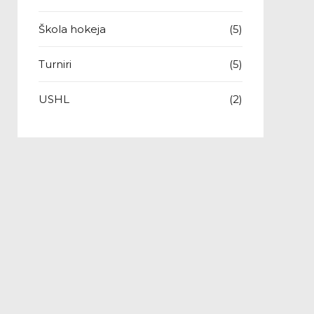
Škola hokeja
(5)
Turniri
(5)
USHL
(2)