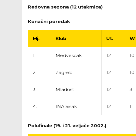
Redovna sezona (12 utakmica)
Konačni poredak
Mj.
Klub
Ut.
W
1.
Medveščak
12
10
2.
Zagreb
12
10
3.
Mladost
12
3
4.
INA Sisak
12
1
Polufinale (19. i 21. veljače 2002.)