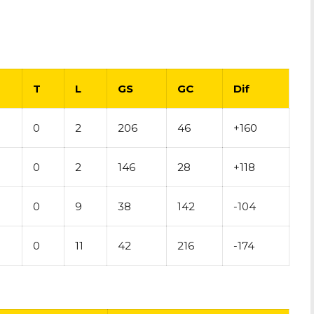
T
L
GS
GC
Dif
0
2
206
46
+160
0
2
146
28
+118
0
9
38
142
-104
0
11
42
216
-174