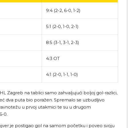
9:4 (2-2, 6-0, 1-2)
5:1 (2-0, 1-0, 2-1)
8:5 (3-1, 3-1, 2-3)
4:3 OT
4:1 (2-0, 1-1, 1-0)
 Zagreb na tablici samo zahvaljujući boljoj gol-razlici,
eć dva puta bio poražen. Spremalo se uzbudljivo
i ravnotežu u prvoj utakmici te su u drugom
6-0.
ojver je postigao gol na samom početku i poveo svoju