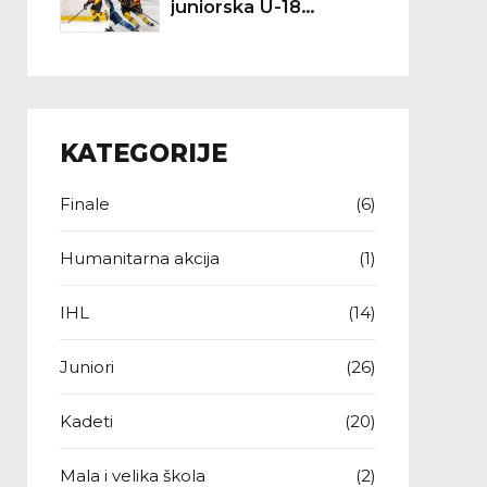
juniorska U-18
reprezentacija
Hrvatske (IIHF SP
Divizija II A, Targu
Secuiesc 2026.)
KATEGORIJE
Finale
(6)
Humanitarna akcija
(1)
IHL
(14)
Juniori
(26)
Kadeti
(20)
Mala i velika škola
(2)