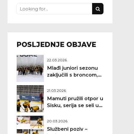
POSLJEDNJE OBJAVE
22.03.2026.
Mlađi juniori sezonu
zaključili s broncom,
Debeljak najbolji
golman
21.03.2026.
Mamuti pružili otpor u
Sisku, serija se seli u
Zagreb
20.03.2026.
Službeni poziv –