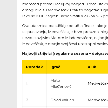
momčad prema uvjerljivoj pobjedi. Treća utakmi
omogućile su Medveščaku čak tri pogotka s igra
Iako se KHL Zagreb uspio vratiti s 2-6 na 5-6 pr
Ova utakmica praktički je odlučila finale. Iako 
raspucavanju, Medveščak je brzo preuzeo inici
nezaustavljivim Matom Mlađenovićem, najboljim
Medveščak je osvojio svoj šesti uzastopni naslo
Najbolji strijelci (regularna sezona + doigrav
Poredak
Igrač
Klub
Mato
1.
Medvešča
Mlađenović
2.
David Valuch
Medvešča