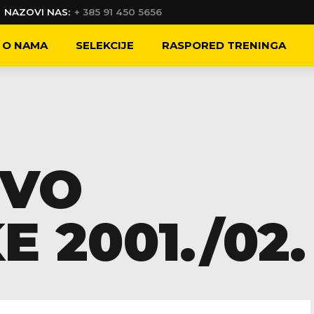
NAZOVI NAS:
+ 385 91 450 5656
O NAMA
SELEKCIJE
RASPORED TRENINGA
TVO
 2001./02.