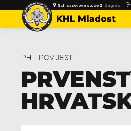
Schlosserove stube 2
Zagreb
KHL Mladost
PH
POVIJEST
PRVENS
HRVATSKE