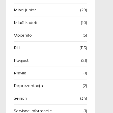
Mlađi juniori
(29)
Mlađi kadeti
(10)
Općenito
(5)
PH
(113)
Povijest
(21)
Pravila
(1)
Reprezentacija
(2)
Seniori
(34)
Servisne informacije
(1)