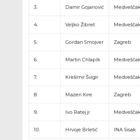
3.
Damir Gojanović
Medvešča
4.
Veljko Žibret
Medvešča
5.
Gordan Smojver
Zagreb
6.
Martin Chlapík
Medvešča
7.
Krešimir Švigir
Medvešča
8.
Mazen Kire
Zagreb
9.
Ivo Ratej jr
Medvešča
10.
Hrvoje Brletić
INA Sisak