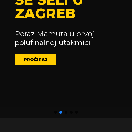
Naša U15 selekcija prvak je
Hrvatske u sezoni 2024./25.
PRIDRUŽI SE