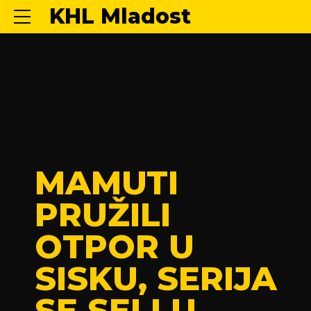
KHL Mladost
KADETI
PRVACI
HRVATSKE!