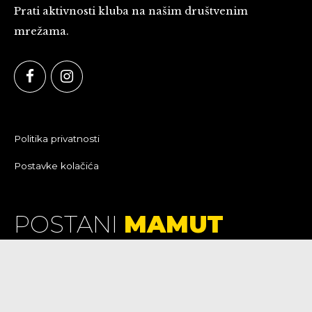
Prati aktivnosti kluba na našim društvenim
mrežama.
Politika privatnosti
Postavke kolačića
POSTANI
MAMUT
Otkrij kako hokej na ledu utječe na razvoj motorike,
discipline i timskog duha!