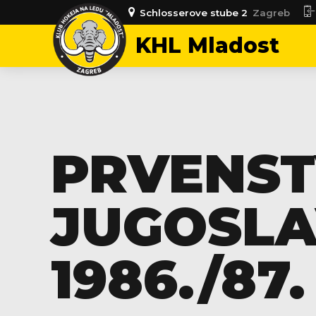
Schlosserove stube 2
Zagreb
KHL Mladost
PRVENS
JUGOSLA
1986./87.