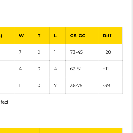
)
W
T
L
GS-GC
Diff
7
0
1
73-45
+28
4
0
4
62-51
+11
1
0
7
36-75
-39
fazi