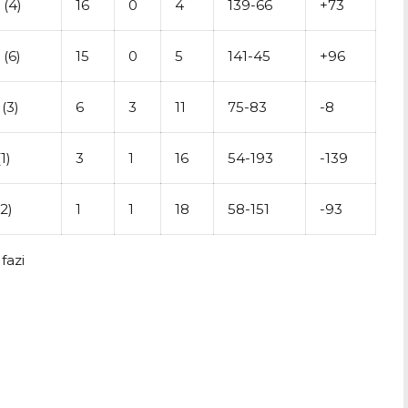
 (4)
16
0
4
139-66
+73
 (6)
15
0
5
141-45
+96
 (3)
6
3
11
75-83
-8
1)
3
1
16
54-193
-139
(2)
1
1
18
58-151
-93
fazi