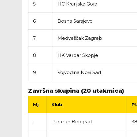
5
HC Kranjska Gora
6
Bosna Sarajevo
7
Medveščak Zagreb
8
HK Vardar Skopje
9
Vojvodina Novi Sad
Završna skupina (20 utakmica)
Mj
Klub
Pt
1
Partizan Beograd
38