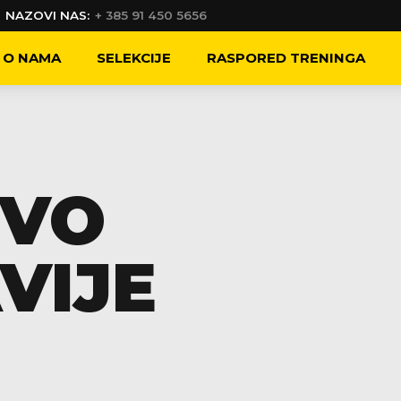
NAZOVI NAS:
+ 385 91 450 5656
O NAMA
SELEKCIJE
RASPORED TRENINGA
TVO
VIJE