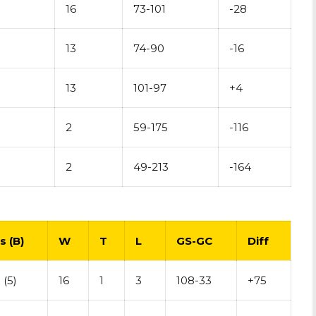
16
73-101
-28
13
74-90
-16
13
101-97
+4
2
59-175
-116
2
49-213
-164
s (B)
W
T
L
GS-GC
Diff
 (5)
16
1
3
108-33
+75