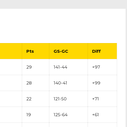
Pts
GS-GC
Diff
29
141-44
+97
28
140-41
+99
22
121-50
+71
19
125-64
+61