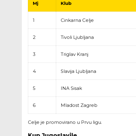
Mj
Klub
1
Cinkarna Celje
2
Tivoli Ljubljana
3
Triglav Kranj
4
Slavija Ljubljana
5
INA Sisak
6
Mladost Zagreb
Celje je promovirano u Prvu ligu.
Kup Jugoslavije