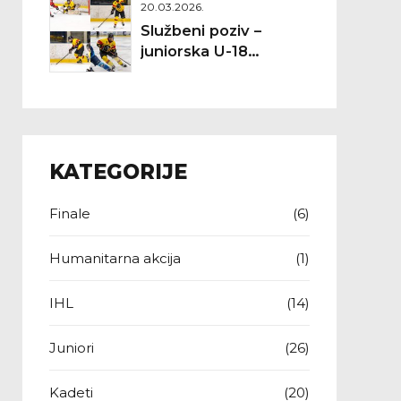
20.03.2026.
Službeni poziv –
juniorska U-18
reprezentacija
Hrvatske (IIHF SP
Divizija II A, Targu
Secuiesc 2026.)
KATEGORIJE
Finale
(6)
Humanitarna akcija
(1)
IHL
(14)
Juniori
(26)
Kadeti
(20)