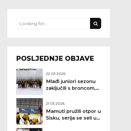
POSLJEDNJE OBJAVE
22.03.2026.
Mlađi juniori sezonu
zaključili s broncom,
Debeljak najbolji
golman
21.03.2026.
Mamuti pružili otpor u
Sisku, serija se seli u
Zagreb