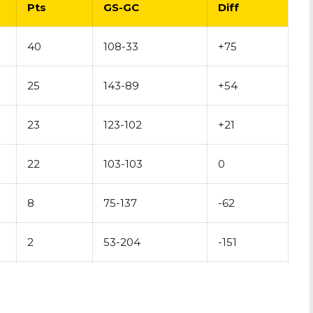
Pts
GS-GC
Diff
40
108-33
+75
25
143-89
+54
23
123-102
+21
22
103-103
0
8
75-137
-62
2
53-204
-151