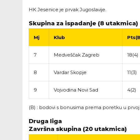
HK Jesenice je prvak Jugoslavije.
Skupina za ispadanje (8 utakmica)
Mj
Klub
Pts(B
7
Medveščak Zagreb
18(4)
8
Vardar Skopje
11(3)
9
Vojvodina Novi Sad
4(2)
(B) : bodovi s bonusima prema poretku u prvoj 
Druga liga
Završna skupina (20 utakmica)