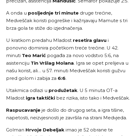
precizan, asistencija
Mandušić
. Semafor pokazuje 2:5.
A onda u
posljednje tri minute
druge trećine,
Medveščak koristi pogreške i kažnjavaju Mamute s tri
brza gola te stiže do izjednačenja.
U kratkom predahu Mladost
resetira glavu
i
ponovno dominira početkom treće trećine. U 42.
minuti
Teo Marić
pogađa za novo vodstvo 5:6, na
asistenciju
Tin Vršlag Molana
. Igra se opet prelijeva u
našu korist, ali… u 57. minuti Medveščak koristi gužvu
pred golom i zabija za
6:6
.
Utakmica odlazi u
produžetak
. U 5 minuta OT-a
Mladost
igra taktički
bez rizika, isto tako i Medveščak.
Raspucavanje
je došlo do drugog seta, a igra tišine,
napetosti, neizvjesnosti je završila na strani Medvjeda.
Golman
Hrvoje Debeljak
imao je 52 obrane te