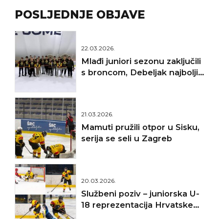
POSLJEDNJE OBJAVE
22.03.2026.
Mlađi juniori sezonu zaključili
s broncom, Debeljak najbolji
golman
21.03.2026.
Mamuti pružili otpor u Sisku,
serija se seli u Zagreb
20.03.2026.
Službeni poziv – juniorska U-
18 reprezentacija Hrvatske
(IIHF SP Divizija II A, Targu