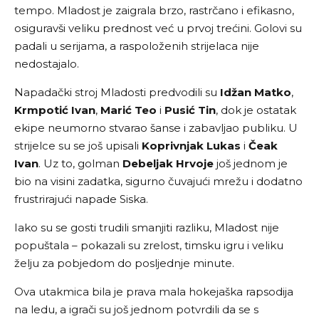
tempo. Mladost je zaigrala brzo, rastrčano i efikasno,
osiguravši veliku prednost već u prvoj trećini. Golovi su
padali u serijama, a raspoloženih strijelaca nije
nedostajalo.
Napadački stroj Mladosti predvodili su
Idžan Matko
,
Krmpotić Ivan
,
Marić Teo
i
Pusić Tin
, dok je ostatak
ekipe neumorno stvarao šanse i zabavljao publiku. U
strijelce su se još upisali
Koprivnjak Lukas
i
Čeak
Ivan
. Uz to, golman
Debeljak Hrvoje
još jednom je
bio na visini zadatka, sigurno čuvajući mrežu i dodatno
frustrirajući napade Siska.
Iako su se gosti trudili smanjiti razliku, Mladost nije
popuštala – pokazali su zrelost, timsku igru i veliku
želju za pobjedom do posljednje minute.
Ova utakmica bila je prava mala hokejaška rapsodija
na ledu, a igrači su još jednom potvrdili da se s