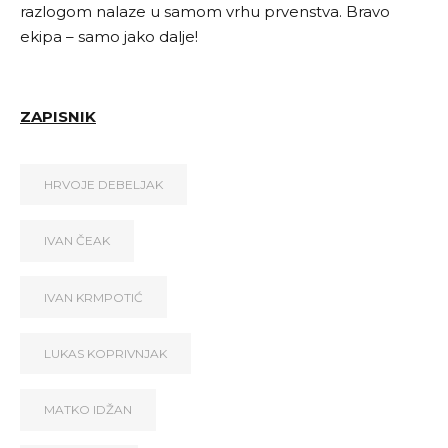
razlogom nalaze u samom vrhu prvenstva. Bravo
ekipa – samo jako dalje!
ZAPISNIK
HRVOJE DEBELJAK
IVAN ČEAK
IVAN KRMPOTIĆ
LUKAS KOPRIVNJAK
MATKO IDŽAN