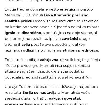
Druga trećina donijela je nešto
energičniji
pristup
Mamuta. U 30. minuti
Luka
Kramarić
precizno
realizira
priliku
i smanjuje rezultat, čime se utakmica
na kratko ponovno otvorila. Sljedećih nekoliko minuta
igralo
se
dinamično
, s pokušajima na obje strane, ali
bez promjene rezultata. Ipak, u
završnici
druge
trećine
Slavija
postiže dva pogotka u kratkom
razmaku i
odlazi
na odmor
s osjetnijom prednošću
.
Treća trećina bila je
zahtjevna
, uz velik broj isključenja
i česte prekide igre. Mamuti nisu uspjeli iskoristiti
situacije s igračem više, dok je Slavija dodatno
povećala prednost i zaključila susret konačnih 7:1.
U playoffu nema prostora za zadržavanje na jednom
rezultatu.
Serija se nastavlja
, a Mamuti će već u
sljedećoj utakmici tražiti reakciju i
povratak
prepoznatljivoj igr
i pred domaćom publikom.