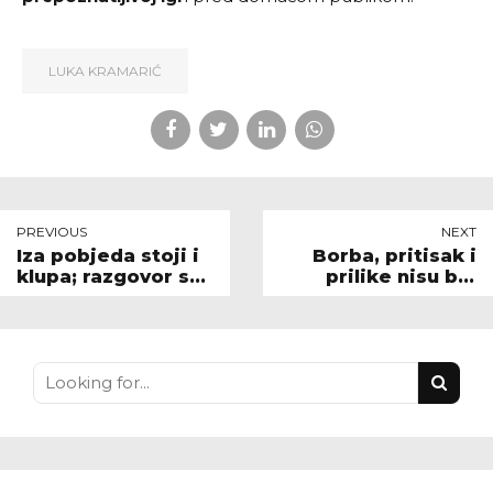
LUKA KRAMARIĆ
PREVIOUS
NEXT
Iza pobjeda stoji i
Borba, pritisak i
klupa; razgovor s
prilike nisu bili
trenerom Pikom
dovoljni