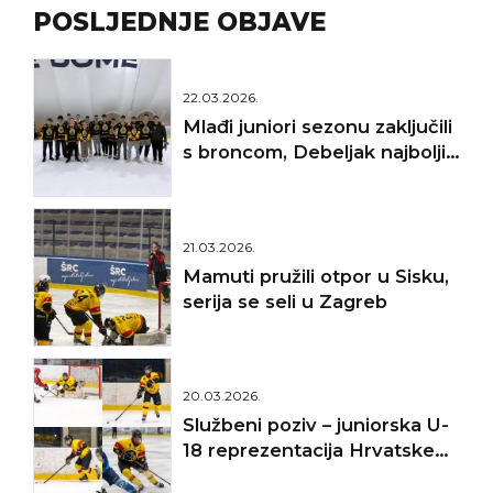
POSLJEDNJE OBJAVE
22.03.2026.
Mlađi juniori sezonu zaključili
s broncom, Debeljak najbolji
golman
21.03.2026.
Mamuti pružili otpor u Sisku,
serija se seli u Zagreb
20.03.2026.
Službeni poziv – juniorska U-
18 reprezentacija Hrvatske
(IIHF SP Divizija II A, Targu