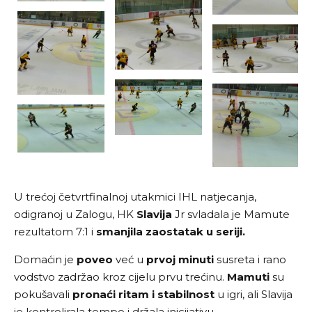
U trećoj četvrtfinalnoj utakmici IHL natjecanja,
odigranoj u Zalogu,
HK
Slavija
Jr
svladala je Mamute
rezultatom
7:1
i
smanjila
zaostatak u seriji.
Domaćin je
poveo
već u
prvoj
minuti
susreta i rano
vodstvo zadržao kroz cijelu prvu trećinu.
Mamuti
su
pokušavali
pronaći ritam i stabilnost
u igri, ali Slavija
je kontrolirala tempo i držala inicijativu.