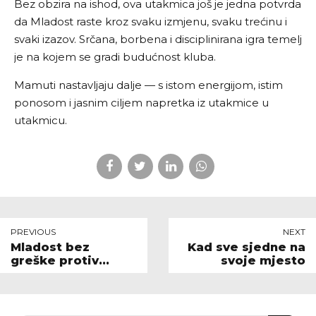
Bez obzira na ishod, ova utakmica još je jedna potvrda
da Mladost raste kroz svaku izmjenu, svaku trećinu i
svaki izazov. Srčana, borbena i disciplinirana igra temelj
je na kojem se gradi budućnost kluba.
Mamuti nastavljaju dalje — s istom energijom, istim
ponosom i jasnim ciljem napretka iz utakmice u
utakmicu.
PREVIOUS
NEXT
Mladost bez
Kad sve sjedne na
greške protiv
svoje mjesto
Medveščaka 2