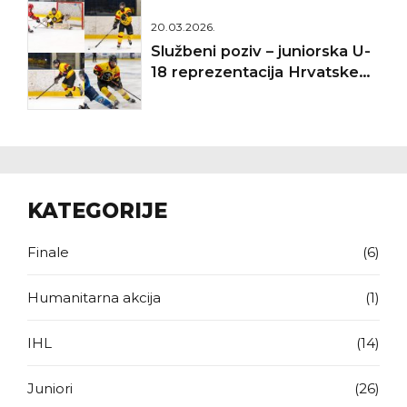
20.03.2026.
Službeni poziv – juniorska U-
18 reprezentacija Hrvatske
(IIHF SP Divizija II A, Targu
Secuiesc 2026.)
KATEGORIJE
Finale
(6)
Humanitarna akcija
(1)
IHL
(14)
Juniori
(26)