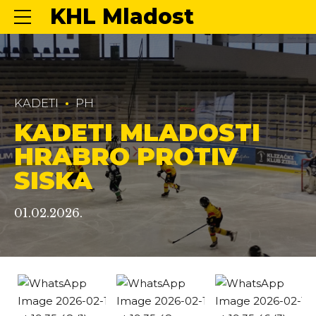
KHL Mladost
KADETI
PH
KADETI MLADOSTI
HRABRO PROTIV
SISKA
01.02.2026.