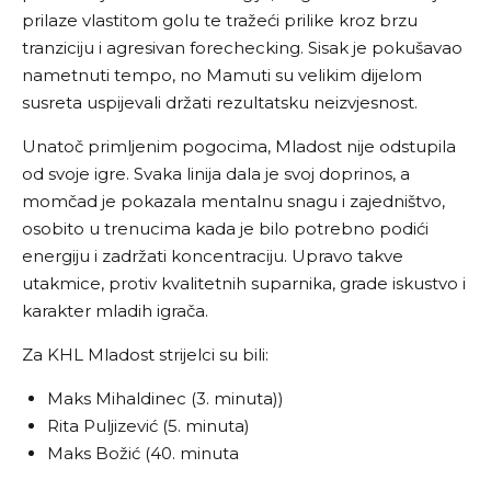
prilaze vlastitom golu te tražeći prilike kroz brzu
tranziciju i agresivan forechecking. Sisak je pokušavao
nametnuti tempo, no Mamuti su velikim dijelom
susreta uspijevali držati rezultatsku neizvjesnost.
Unatoč primljenim pogocima, Mladost nije odstupila
od svoje igre. Svaka linija dala je svoj doprinos, a
momčad je pokazala mentalnu snagu i zajedništvo,
osobito u trenucima kada je bilo potrebno podići
energiju i zadržati koncentraciju. Upravo takve
utakmice, protiv kvalitetnih suparnika, grade iskustvo i
karakter mladih igrača.
Za KHL Mladost strijelci su bili:
Maks Mihaldinec (3. minuta))
Rita Puljizević (5. minuta)
Maks Božić (40. minuta