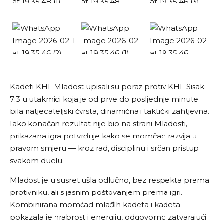
Kadeti KHL Mladost upisali su poraz protiv KHL Sisak
7:3 u utakmici koja je od prve do posljednje minute
bila natjecateljski čvrsta, dinamična i taktički zahtjevna.
Iako konačan rezultat nije bio na strani Mladosti,
prikazana igra potvrđuje kako se momčad razvija u
pravom smjeru — kroz rad, disciplinu i srčan pristup
svakom duelu.
Mladost je u susret ušla odlučno, bez respekta prema
protivniku, ali s jasnim poštovanjem prema igri.
Kombinirana momčad mlađih kadeta i kadeta
pokazala je hrabrost i energiju, odgovorno zatvarajući