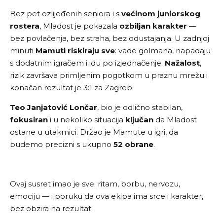
Bez pet ozlijeđenih seniora i s
većinom juniorskog
rostera
, Mladost je pokazala
ozbiljan karakter
—
bez povlačenja, bez straha, bez odustajanja. U zadnjoj
minuti
Mamuti
riskiraju sve
: vade golmana, napadaju
s dodatnim igračem i idu po izjednačenje.
Nažalost
,
rizik završava primljenim pogotkom u praznu mrežu i
konačan rezultat je 3:1 za Zagreb.
Teo Janjatović Lončar
, bio je odlično stabilan,
fokusiran
i u nekoliko situacija
ključan
da Mladost
ostane u utakmici. Držao je Mamute u igri, da
budemo precizni s ukupno
52 obrane
.
Ovaj susret imao je sve: ritam, borbu, nervozu,
emociju — i poruku da ova ekipa ima srce i karakter,
bez obzira na rezultat.