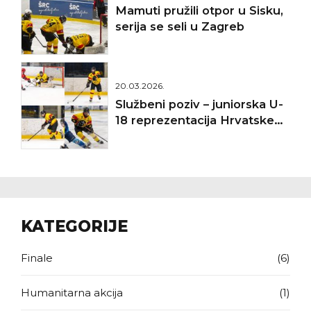
Mamuti pružili otpor u Sisku,
serija se seli u Zagreb
20.03.2026.
Službeni poziv – juniorska U-
18 reprezentacija Hrvatske
(IIHF SP Divizija II A, Targu
Secuiesc 2026.)
KATEGORIJE
Finale
(6)
Humanitarna akcija
(1)