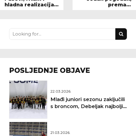
hladna realizacija
premalo
Mamuti dobili 9:1
povezanosti
POSLJEDNJE OBJAVE
22.03.2026.
Mlađi juniori sezonu zaključili
s broncom, Debeljak najbolji
golman
21.03.2026.