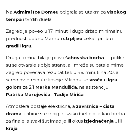
Na
Admiral Ice Domeu
odigrala se utakmica
visokog
tempa
i tvrdih duela.
Zagreb je poveo u 17. minuti i dugo držao minimalnu
prednost, dok su Mamuti
strpljivo
čekali priliku i
gradili igru
.
Druga trećina bila je prava
šahovska borba
— prilike
su se otvarale s obje strane, ali mreže su ostale mirne.
Zagreb povećava rezultat tek u 46. minuti na 2:0, ali
samo dvije minute kasnije Mladost se
vraća
u
igru
golom
za 2:1
Marka Mandušića
, na asistenciju
Patrika Marojevića
i
Tadije Mirića
.
Atmosfera postaje električna, a
završnica
–
čista
drama
. Tribine su se digle, svaki duel bio je kao borba
za finale, a svaki šut imao je
ili
okus
izjednačenja
…
ili
kraja
.