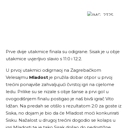
Prve dvije utakmice finala su odigrane. Sisak je u obje
utakmice uvjerljivo slavio s 11:0 i 12:2.
U prvoj utakmici odigrnaoj na Zagrebačkom
Velesajmu
Mladost
je pružila dobar otpor u prvoj
trećini ponajviše zahvaljujući čvrstoj igri na cijelome
ledu. Prilike su se nizale s obje šanse a prvi gol u
ovogodišnjem finalu postigao je naš bivši igrač Vito
Idžan. Na predah se otišlo s rezultatom 2:0 za goste iz
Siska, no dojam je bio da će Mladost moći konkurirati
Sisku. Nažalost u drugoj trećini dogodio se kolaps u
igri Mladosti te je tako Sisak došao do nedostižne