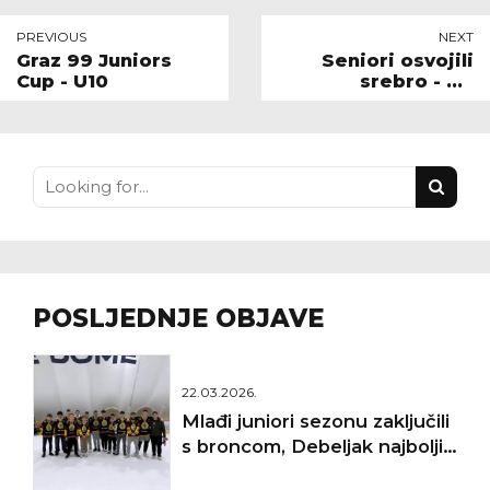
PREVIOUS
NEXT
Graz 99 Juniors
Seniori osvojili
Cup - U10
srebro - PH
2024./2025.
POSLJEDNJE OBJAVE
22.03.2026.
Mlađi juniori sezonu zaključili
s broncom, Debeljak najbolji
golman