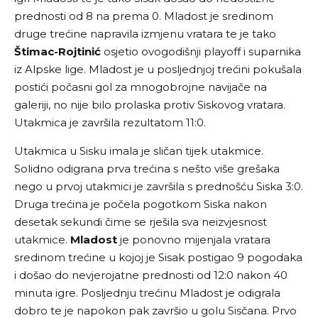
prednosti od 8 na prema 0. Mladost je sredinom
druge trećine napravila izmjenu vratara te je tako
Štimac-Rojtinić
osjetio ovogodišnji playoff i suparnika
iz Alpske lige. Mladost je u posljednjoj trećini pokušala
postići počasni gol za mnogobrojne navijače na
galeriji, no nije bilo prolaska protiv Siskovog vratara.
Utakmica je završila rezultatom 11:0.
Utakmica u Sisku imala je sličan tijek utakmice.
Solidno odigrana prva trećina s nešto više grešaka
nego u prvoj utakmici je završila s prednošću Siska 3:0.
Druga trećina je počela pogotkom Siska nakon
desetak sekundi čime se rješila sva neizvjesnost
utakmice.
Mladost
je ponovno mijenjala vratara
sredinom trećine u kojoj je Sisak postigao 9 pogodaka
i došao do nevjerojatne prednosti od 12:0 nakon 40
minuta igre. Posljednju trećinu Mladost je odigrala
dobro te je napokon pak završio u golu Sisčana. Prvo