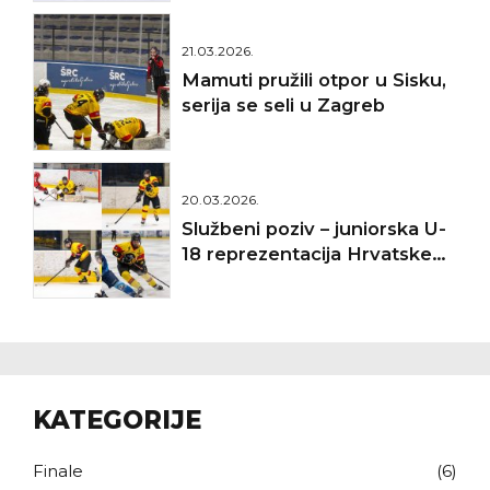
21.03.2026.
Mamuti pružili otpor u Sisku,
serija se seli u Zagreb
20.03.2026.
Službeni poziv – juniorska U-
18 reprezentacija Hrvatske
(IIHF SP Divizija II A, Targu
Secuiesc 2026.)
KATEGORIJE
Finale
(6)