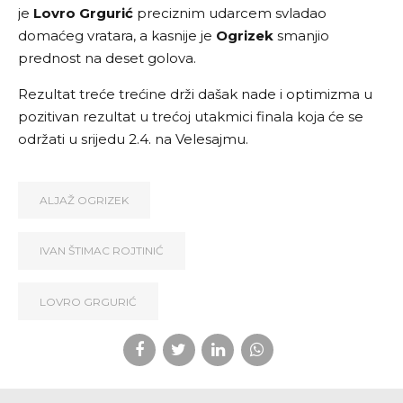
je
Lovro Grgurić
preciznim udarcem svladao
domaćeg vratara, a kasnije je
Ogrizek
smanjio
prednost na deset golova.
Rezultat treće trećine drži dašak nade i optimizma u
pozitivan rezultat u trećoj utakmici finala koja će se
održati u srijedu 2.4. na Velesajmu.
ALJAŽ OGRIZEK
IVAN ŠTIMAC ROJTINIĆ
LOVRO GRGURIĆ