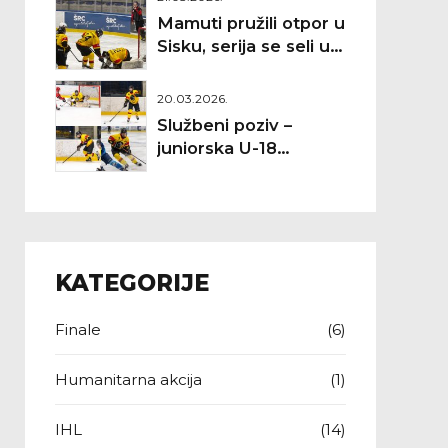
Mamuti pružili otpor u
Sisku, serija se seli u
Zagreb
20.03.2026.
Službeni poziv –
juniorska U-18
reprezentacija
Hrvatske (IIHF SP
Divizija II A, Targu
Secuiesc 2026.)
KATEGORIJE
Finale
(6)
Humanitarna akcija
(1)
IHL
(14)