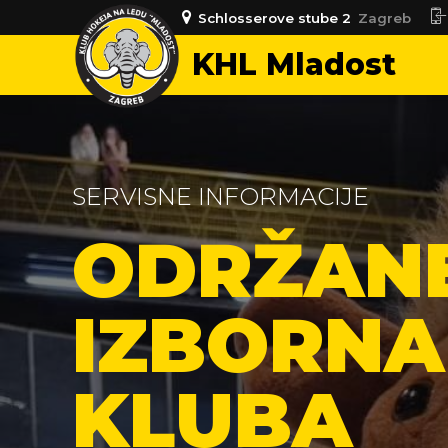
Schlosserove stube 2
Zagreb
KHL Mladost
SERVISNE INFORMACIJE
ODRŽANE
IZBORNA
KLUBA