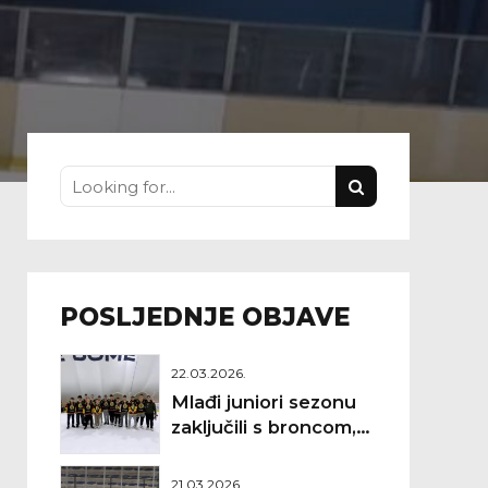
POSLJEDNJE OBJAVE
22.03.2026.
Mlađi juniori sezonu
zaključili s broncom,
Debeljak najbolji
golman
21.03.2026.