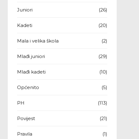
Juniori
(26)
Kadeti
(20)
Mala i velika škola
(2)
Mlađi juniori
(29)
Mlađi kadeti
(10)
Općenito
(5)
PH
(113)
Povijest
(21)
Pravila
(1)