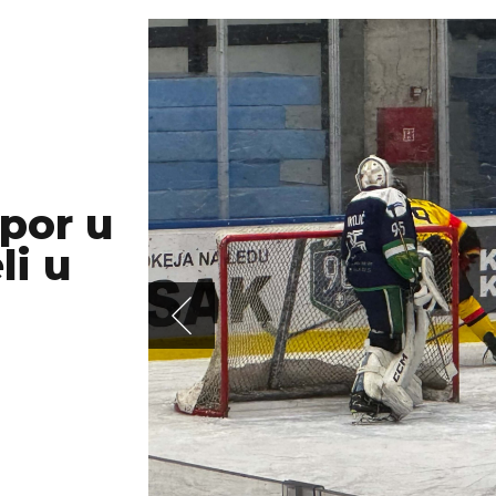
tpor u
li u