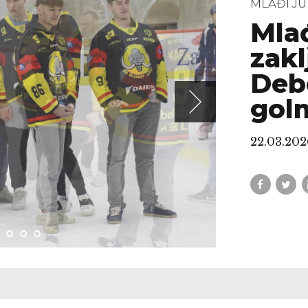
MLAĐI JU
Mlađ
zakl
Debe
gol
22.03.202