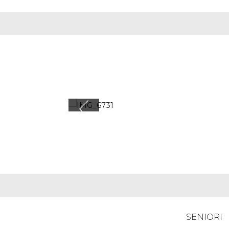
SENIORI
Dva 
ledu
Mar
12.03.202