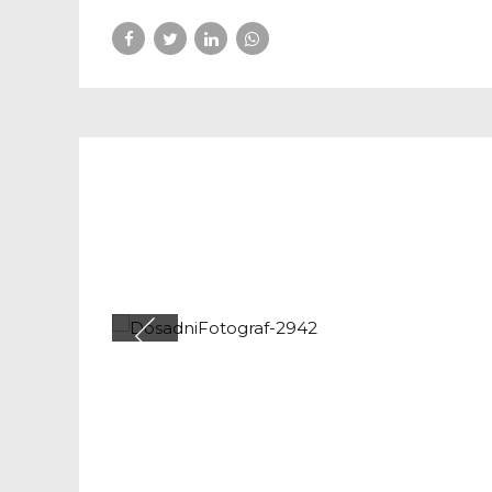
JUNIORI
PH