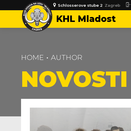
Schlosserove stube 2
Zagreb
KHL Mladost
HOME
AUTHOR
NOVOSTI