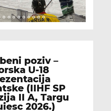
beni poziv –
orska U-18
ezentacija
tske (IIHF SP
zija II A, Targu
iesc 2026.)
6.