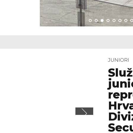
JUNIORI
Služ
juni
repr
Hrva
Divi
Secu
20.03.202