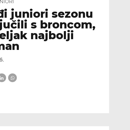
NIORI
i juniori sezonu
jučili s broncom,
ljak najbolji
man
6.