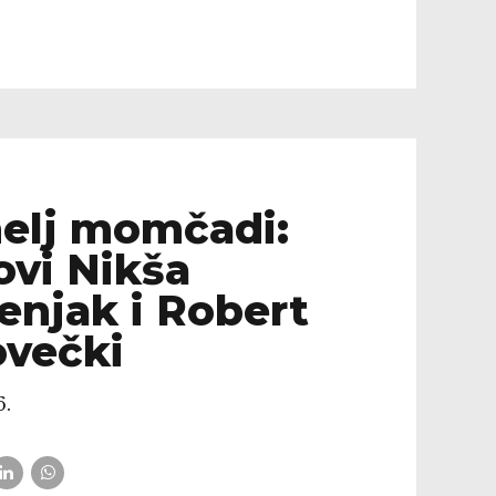
elj momčadi:
ovi Nikša
enjak i Robert
ovečki
6.