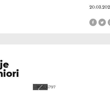
je
niori