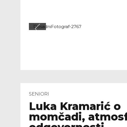
SENIORI
Luka Kramarić o
momčadi, atmosfe
odgovornosti
11.03.2026.